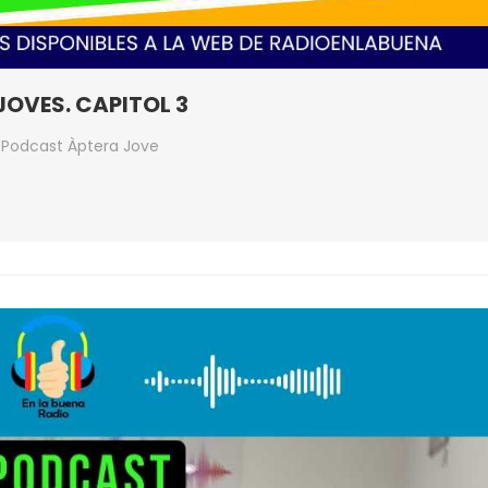
JOVES. CAPITOL 3
n
Podcast Àptera Jove