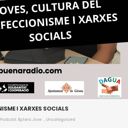
ISME I XARXES SOCIALS
n
Podcast Àptera Jove
,
Uncategorized