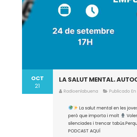
OCT
LA SALUT MENTAL. AUTO
21
Radioenlabuena
Publicado E
La salut mental en les jov
però que importa i molt
Volem
silenciades i trencar tabús.Perqu
PODCAST AQUÍ