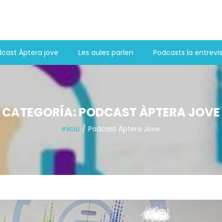
cast Àptera jove
Les aules parlen
Podcasts la entrevi
CATEGORÍA:
PODCAST ÀPTERA JOVE
Inicio
Podcast Àptera Jove