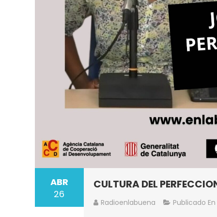
ABR
CULTURA DEL PERFECCION
26
Radioenlabuena
Publicado E